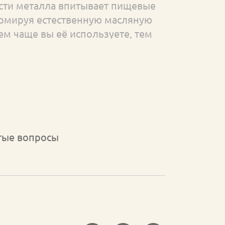
сти металла впитывает пищевые
рмируя естественную масляную
ем чаще вы её используете, тем
новится антипригарный эффект. В
т тефлона и антипригарного
 которые стираются, эти
ие свойства можно постоянно
ливать и укреплять нанесением
оя масла.
тые вопросы
 использования и
:
Съёмная буковая ручка
 запекать в духовке различные
обеспечивает компактное
сковороды на кухне.