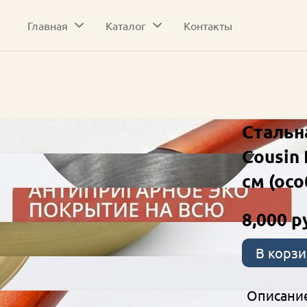
Главная
Каталог
Контакты
Стальн
Cousin 
см (осо
8,000 р
В корзи
Описани