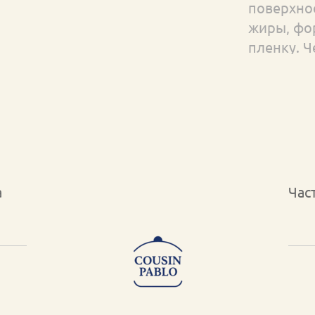
поверхно
жиры, фо
пленку. Ч
лучше ста
отличие о
покрытия,
физическ
восстанав
нового сл
а
Час
Удобство
хранения
позволяет
блюда и 
хранение 